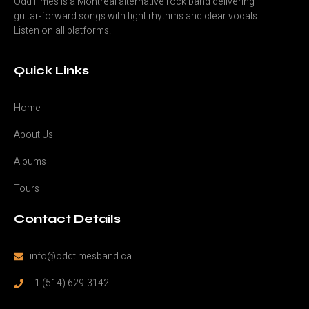
OddTimes is a Montréal alternative rock band delivering
guitar-forward songs with tight rhythms and clear vocals.
Listen on all platforms.
Quick Links
Home
About Us
Albums
Tours
Contact Details
info@oddtimesband.ca
+1 (514) 629-3142