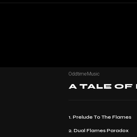
OddtimeMusic
A TALE OF
1. Prelude To The Flames
2. Dual Flames Paradox