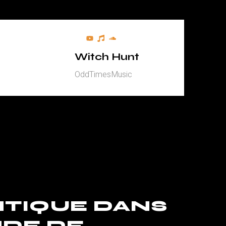
Witch Hunt
OddTimesMusic
TIQUE DANS
DE DE