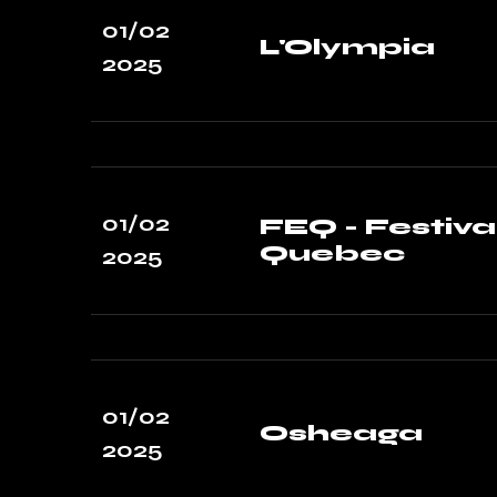
01/02
L'Olympia
2025
01/02
FEQ - Festiva
Quebec
2025
01/02
Osheaga
2025