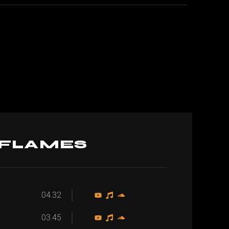
 FLAMES
04.32
03.45